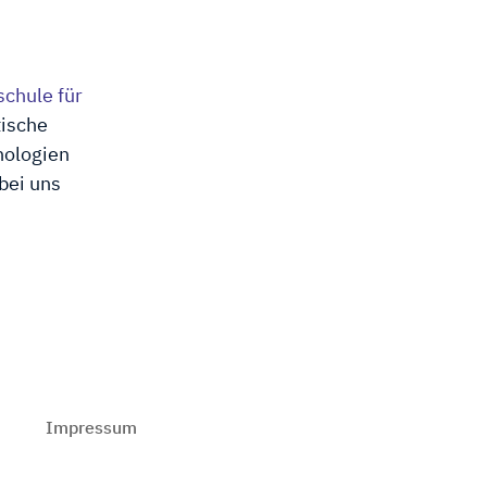
chule für
tische
nologien
bei uns
Impressum