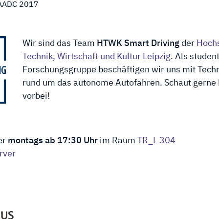
 AADC 2017
Wir sind das Team
HTWK Smart Driving
der
Hochs
Technik, Wirtschaft und Kultur Leipzig
. Als studen
Forschungs­gruppe be­schäftigen wir uns mit Tech
rund um das auto­nome Auto­fahren. Schaut gerne 
vorbei!
er
montags ab 17:30 Uhr
im Raum
TR_L 304
rver