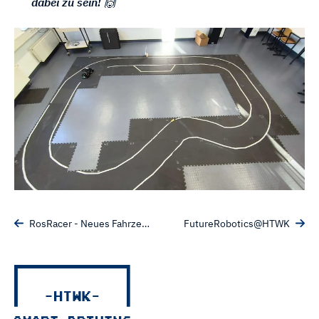
dabei zu sein!
🙌
RosRacer - Neues Fahrzeug für Wettbewerbe
FutureRobotics@HTWK